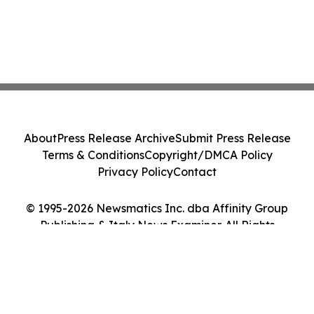
About
Press Release Archive
Submit Press Release
Terms & Conditions
Copyright/DMCA Policy
Privacy Policy
Contact
© 1995-2026 Newsmatics Inc. dba Affinity Group
Publishing & Italy News Examiner. All Rights
Reserved.
Cookie Settings / Your Privacy Choices