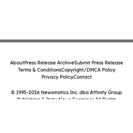
About
Press Release Archive
Submit Press Release
Terms & Conditions
Copyright/DMCA Policy
Privacy Policy
Contact
© 1995-2026 Newsmatics Inc. dba Affinity Group
Publishing & Italy News Examiner. All Rights
Reserved.
Cookie Settings / Your Privacy Choices